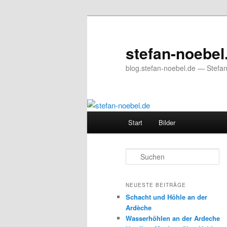
Zum
Zum
primären
sekundären
Inhalt
Inhalt
stefan-noebel
springen
springen
blog.stefan-noebel.de — Stefa
Hauptmenü
Start
Bilder
S
u
c
h
NEUESTE BEITRÄGE
e
Schacht und Höhle an der
n
Ardèche
Wasserhöhlen an der Ardeche