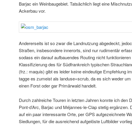
Barjac ein Weinbaugebiet. Tatsächlich liegt eine Mischnut
Ackerbau vor.
Andererseits ist so zwar die Landnutzung abgedeckt, jedoch 
Straßen, insbesondere innerorts, sind nur rudimentär erfasst
sodass ein darauf aufbauendes Routing nicht funktionieren w
Klassifizierung des für Südfrankreich typischen Strauchland
(frz.: maquis) gibt es leider keine eindeutige Empfehlung 
tagge es zumeist als landuse=scrub, da es sich weder um
einen Forst oder gar Primärwald handelt.
Durch zahlreiche Touren in letzten Jahren konnte ich den 
Pont-d’Arc, Barjac und Méjannes-le-Clap stetig ergänzen. 
auf ein paar interessante Orte, per GPS aufgezeichnete 
Siedlungen, für die ausreichend aufgelöste Luftbilder vorlie