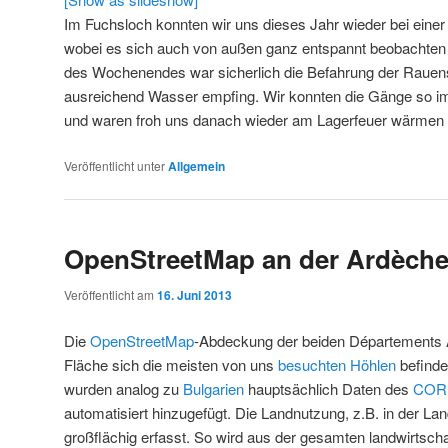
Im Fuchsloch konnten wir uns dieses Jahr wieder bei einer
wobei es sich auch von außen ganz entspannt beobachten l
des Wochenendes war sicherlich die Befahrung der Rauenst
ausreichend Wasser empfing. Wir konnten die Gänge so i
und waren froh uns danach wieder am Lagerfeuer wärmen 
Veröffentlicht unter
Allgemein
OpenStreetMap an der Ardèch
Veröffentlicht am
16. Juni 2013
Die
OpenStreetMap
-Abdeckung der beiden Départements 
Fläche sich die meisten von uns
besuchten Höhlen
befinden
wurden analog zu
Bulgarien
hauptsächlich Daten des
CORI
automatisiert hinzugefügt. Die Landnutzung, z.B. in der Lan
großflächig erfasst. So wird aus der gesamten landwirtsch