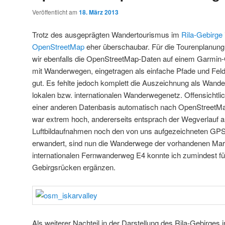
Veröffentlicht am
18. März 2013
Trotz des ausgeprägten Wandertourismus im
Rila-Gebirge
OpenStreetMap
eher überschaubar. Für die Tourenplanung
wir ebenfalls die OpenStreetMap-Daten auf einem Garmin-
mit Wanderwegen, eingetragen als einfache Pfade und Fel
gut. Es fehlte jedoch komplett die Auszeichnung als Wan
lokalen bzw. internationalen Wanderwegenetz. Offensichtl
einer anderen Datenbasis automatisch nach OpenStreetMa
war extrem hoch, andererseits entsprach der Wegverlauf a
Luftbildaufnahmen noch den von uns aufgezeichneten GPS
erwandert, sind nun die Wanderwege der vorhandenen Mar
internationalen Fernwanderweg E4 konnte ich zumindest f
Gebirgsrücken ergänzen.
Als weiterer Nachteil in der Darstellung des Rila-Gebirges 