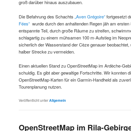
groß darüber hinaus auszubauen.
Die Befahrung des Schachts
„Aven Grégoire“
fortgesetzt d
Fées“
wurde durch den anhaltenden Regen jäh am ersten 
entspannte Teil, durch große Räume zu streifen, schwimm
schlagartig zu einem mühsamen 100 m-Aufstieg im Neopre
sicherlich der Wasserstand der Cèze genauer beobachtet,
halber Strecke zu vermeiden.
Einen aktuellen Stand zu OpenStreetMap im Ardèche-Gebiet
schuldig. Es gibt aber gewaltige Fortschritte. Wir konnten 
OpenStreetMap-Karten für ein Garmin-Handheld als zuverl
Tourenplanung nutzen.
Veröffentlicht unter
Allgemein
OpenStreetMap im Rila-Gebirg