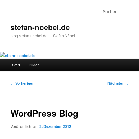
Zum
primären
Such
Inhalt
springen
stefan-noebel.de
blog.stefan-noebel.de — Stefan Nöbel
Hauptmenü
Start
Bilder
Beitragsnavigation
←
Vorheriger
Nächster
→
WordPress Blog
Veröffentlicht am
2. Dezember 2012