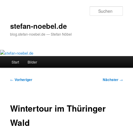
Zum
primären
Such
Inhalt
springen
stefan-noebel.de
blog.stefan-noebel.de — Stefan Nöbel
Hauptmenü
Start
Bilder
Beitragsnavigation
←
Vorheriger
Nächster
→
Wintertour im Thüringer
Wald