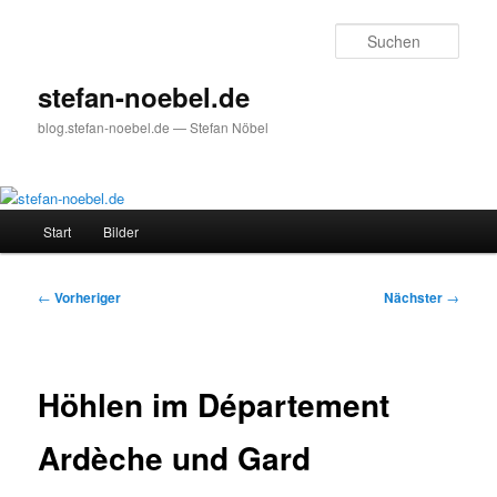
Zum
primären
Such
Inhalt
springen
stefan-noebel.de
blog.stefan-noebel.de — Stefan Nöbel
Hauptmenü
Start
Bilder
Beitragsnavigation
←
Vorheriger
Nächster
→
Höhlen im Département
Ardèche und Gard