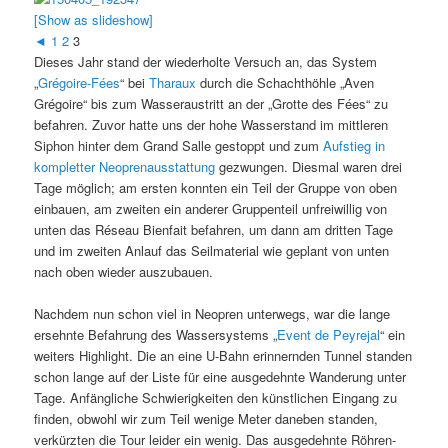
[Show as slideshow]
◄
1
2
3
Dieses Jahr stand der wiederholte Versuch an, das System
„
Grégoire-Fées
“ bei
Tharaux
durch die Schachthöhle „Aven
Grégoire“ bis zum Wasseraustritt an der „Grotte des Fées“ zu
befahren. Zuvor hatte uns der hohe Wasserstand im mittleren
Siphon hinter dem Grand Salle gestoppt und zum
Aufstieg in
kompletter Neoprenausstattung
gezwungen. Diesmal waren drei
Tage möglich; am ersten konnten ein Teil der Gruppe von oben
einbauen, am zweiten ein anderer Gruppenteil unfreiwillig von
unten das Réseau Bienfait befahren, um dann am dritten Tage
und im zweiten Anlauf das Seilmaterial wie geplant von unten
nach oben wieder auszubauen.
Nachdem nun schon viel in Neopren unterwegs, war die lange
ersehnte Befahrung des Wassersystems „
Event de Peyrejal
“ ein
weiters Highlight. Die an eine U-Bahn erinnernden Tunnel standen
schon lange auf der Liste für eine ausgedehnte Wanderung unter
Tage. Anfängliche Schwierigkeiten den künstlichen Eingang zu
finden, obwohl wir zum Teil wenige Meter daneben standen,
verkürzten die Tour leider ein wenig. Das ausgedehnte Röhren-