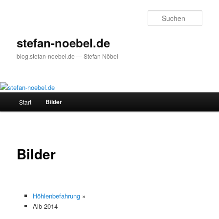
Zum
primären
Such
Inhalt
springen
stefan-noebel.de
blog.stefan-noebel.de — Stefan Nöbel
Hauptmenü
Bilder
Start
Bilder
Höhlenbefahrung
»
Alb 2014